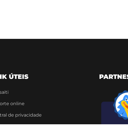
NK ÚTEIS
PARTNE
saiti
orte online
ral de privacidade
ar QRCODE