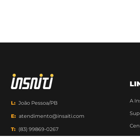
LI
A In
L:
João Pessoa/PB
Sup
E:
atendimento@insaiti.com
Cent
T:
(83) 99869-0267
Ger